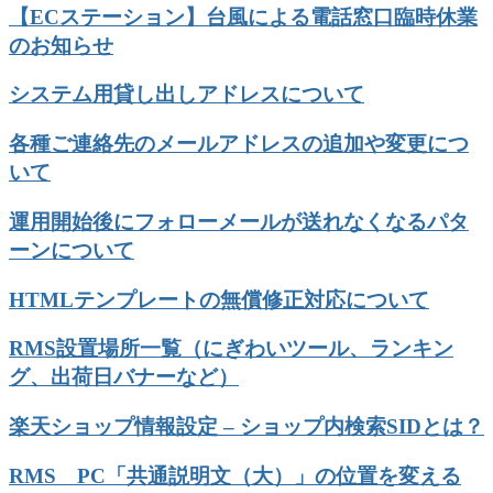
【ECステーション】台風による電話窓口臨時休業
のお知らせ
システム用貸し出しアドレスについて
各種ご連絡先のメールアドレスの追加や変更につ
いて
運用開始後にフォローメールが送れなくなるパタ
ーンについて
HTMLテンプレートの無償修正対応について
RMS設置場所一覧（にぎわいツール、ランキン
グ、出荷日バナーなど）
楽天ショップ情報設定 – ショップ内検索SIDとは？
RMS PC「共通説明文（大）」の位置を変える