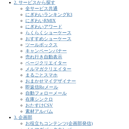
2. サービスから探す
全サービス共通
にぎわいランキングR3
にぎわいRMIX
にぎわいアワード
らくらくショーケース
おすすめショーケース
ツールボックス
キャンペーンバナー
売れ行き自動表示
ページクリエイター
メルマガクリエイター
まるごとスマホ
おまかせマイデザイナー
即返信Reメール
自動フォローメール
在庫シンクロ
おたすけCSV
素材アルバム
3. 企画部
お役立ちコンテンツ(企画部発信)