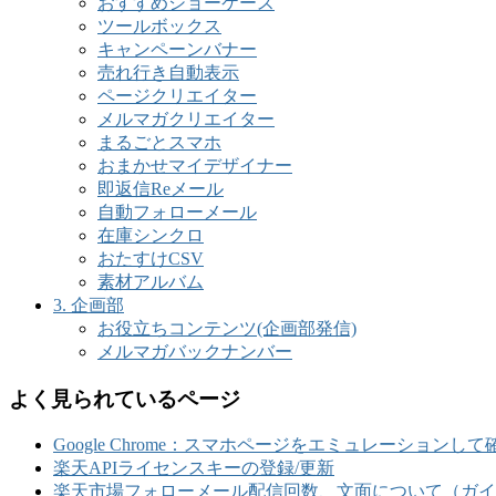
おすすめショーケース
ツールボックス
キャンペーンバナー
売れ行き自動表示
ページクリエイター
メルマガクリエイター
まるごとスマホ
おまかせマイデザイナー
即返信Reメール
自動フォローメール
在庫シンクロ
おたすけCSV
素材アルバム
3. 企画部
お役立ちコンテンツ(企画部発信)
メルマガバックナンバー
よく見られているページ
Google Chrome：スマホページをエミュレーションし
楽天APIライセンスキーの登録/更新
楽天市場フォローメール配信回数、文面について（ガイ