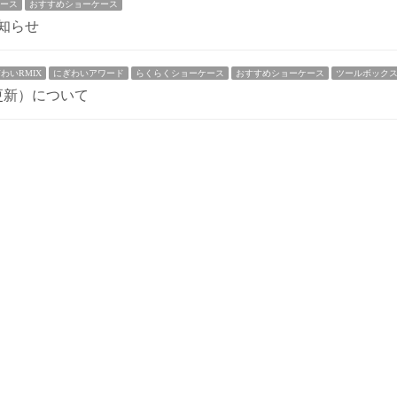
ース
おすすめショーケース
お知らせ
わいRMIX
にぎわいアワード
らくらくショーケース
おすすめショーケース
ツールボック
ード更新）について