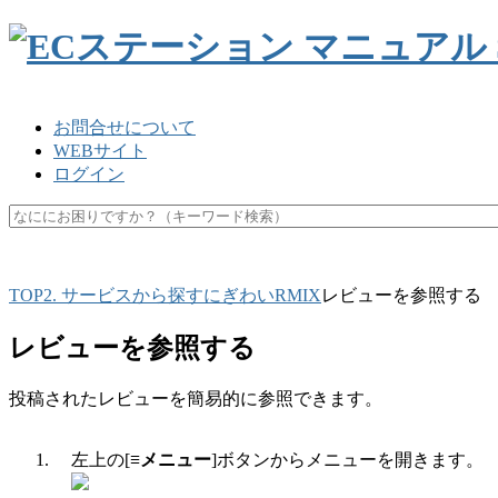
お問合せについて
WEBサイト
ログイン
SKU
楽天ペイ
API
キャッシュ
マスク
休業日
未
TOP
2. サービスから探す
にぎわいRMIX
レビューを参照する
レビューを参照する
投稿されたレビューを簡易的に参照できます。
左上の[
≡メニュー
]ボタンからメニューを開きます。