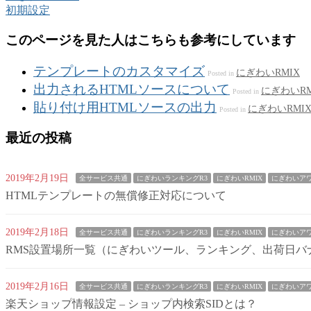
初期設定
このページを見た人はこちらも参考にしています
テンプレートのカスタマイズ
にぎわいRMIX
Posted in
出力されるHTMLソースについて
にぎわいRM
Posted in
貼り付け用HTMLソースの出力
にぎわいRMI
Posted in
最近の投稿
2019年2月19日
全サービス共通
にぎわいランキングR3
にぎわいRMIX
にぎわいア
HTMLテンプレートの無償修正対応について
2019年2月18日
全サービス共通
にぎわいランキングR3
にぎわいRMIX
にぎわいア
RMS設置場所一覧（にぎわいツール、ランキング、出荷日バ
2019年2月16日
全サービス共通
にぎわいランキングR3
にぎわいRMIX
にぎわいア
楽天ショップ情報設定 – ショップ内検索SIDとは？