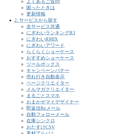
よくあるご質問
困ったときは
更新情報
2. サービスから探す
全サービス共通
にぎわいランキングR3
にぎわいRMIX
にぎわいアワード
らくらくショーケース
おすすめショーケース
ツールボックス
キャンペーンバナー
売れ行き自動表示
ページクリエイター
メルマガクリエイター
まるごとスマホ
おまかせマイデザイナー
即返信Reメール
自動フォローメール
在庫シンクロ
おたすけCSV
素材アルバム