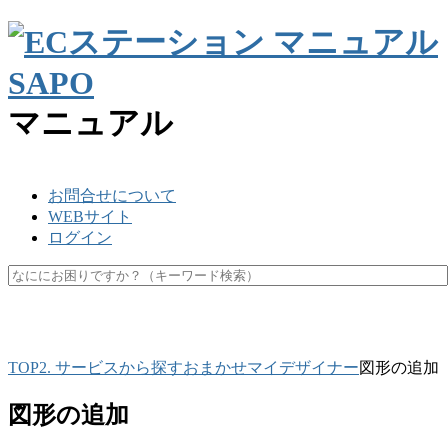
マニュアル
お問合せについて
WEBサイト
ログイン
SKU
楽天ペイ
API
キャッシュ
マスク
休業日
未更新
TOP
2. サービスから探す
おまかせマイデザイナー
図形の追加
図形の追加