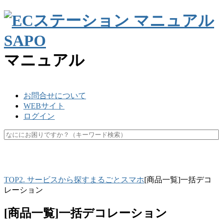
マニュアル
お問合せについて
WEBサイト
ログイン
SKU
楽天ペイ
API
キャッシュ
マスク
休業日
未更新
TOP
2. サービスから探す
まるごとスマホ
[商品一覧]一括デコ
レーション
[商品一覧]一括デコレーション