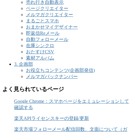
売れ行き自動表示
ページクリエイター
メルマガクリエイター
まるごとスマホ
おまかせマイデザイナー
即返信Reメール
自動フォローメール
在庫シンクロ
おたすけCSV
素材アルバム
3. 企画部
お役立ちコンテンツ(企画部発信)
メルマガバックナンバー
よく見られているページ
Google Chrome：スマホページをエミュレーションして
確認する
楽天APIライセンスキーの登録/更新
楽天市場フォローメール配信回数、文面について（ガ