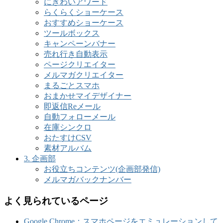
にぎわいアワード
らくらくショーケース
おすすめショーケース
ツールボックス
キャンペーンバナー
売れ行き自動表示
ページクリエイター
メルマガクリエイター
まるごとスマホ
おまかせマイデザイナー
即返信Reメール
自動フォローメール
在庫シンクロ
おたすけCSV
素材アルバム
3. 企画部
お役立ちコンテンツ(企画部発信)
メルマガバックナンバー
よく見られているページ
Google Chrome：スマホページをエミュレーションして