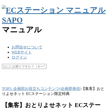
マニュアル
お問合せについて
WEBサイト
ログイン
SKU
楽天ペイ
API
キャッシュ
マスク
休業日
未更新
TOP
3. 企画部
お役立ちコンテンツ(企画部発信)
【集客】おと
りよせネット ECステーション限定特典
【集客】おとりよせネット ECステー