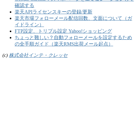
確認する
楽天APIライセンスキーの登録/更新
楽天市場フォローメール配信回数、文面について（ガ
イドライン）
FTP設定、トリプル設定 Yahoo!ショッピング
ちょっと難しい？自動フォローメールを設定するため
の全手順ガイド（楽天RMS出荷メール起点）
(c)
株式会社インテ・クレッセ