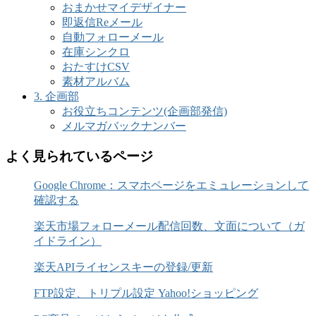
おまかせマイデザイナー
即返信Reメール
自動フォローメール
在庫シンクロ
おたすけCSV
素材アルバム
3. 企画部
お役立ちコンテンツ(企画部発信)
メルマガバックナンバー
よく見られているページ
Google Chrome：スマホページをエミュレーションして
確認する
楽天市場フォローメール配信回数、文面について（ガ
イドライン）
楽天APIライセンスキーの登録/更新
FTP設定、トリプル設定 Yahoo!ショッピング