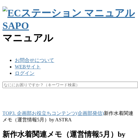
マニュアル
お問合せについて
WEBサイト
ログイン
SKU
楽天ペイ
API
キャッシュ
マスク
休業日
未更新
TOP
3. 企画部
お役立ちコンテンツ(企画部発信)
新作水着関連
メモ（運営情報5月）by ASTRA
新作水着関連メモ（運営情報5月）by