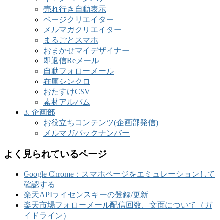
売れ行き自動表示
ページクリエイター
メルマガクリエイター
まるごとスマホ
おまかせマイデザイナー
即返信Reメール
自動フォローメール
在庫シンクロ
おたすけCSV
素材アルバム
3. 企画部
お役立ちコンテンツ(企画部発信)
メルマガバックナンバー
よく見られているページ
Google Chrome：スマホページをエミュレーションして
確認する
楽天APIライセンスキーの登録/更新
楽天市場フォローメール配信回数、文面について（ガ
イドライン）