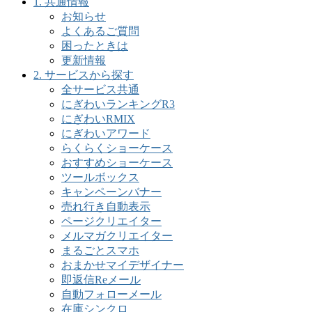
1. 共通情報
お知らせ
よくあるご質問
困ったときは
更新情報
2. サービスから探す
全サービス共通
にぎわいランキングR3
にぎわいRMIX
にぎわいアワード
らくらくショーケース
おすすめショーケース
ツールボックス
キャンペーンバナー
売れ行き自動表示
ページクリエイター
メルマガクリエイター
まるごとスマホ
おまかせマイデザイナー
即返信Reメール
自動フォローメール
在庫シンクロ