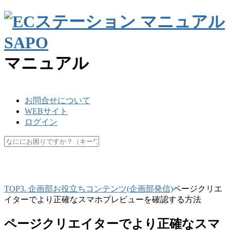
マニュアル
お問合せについて
WEBサイト
ログイン
SKU
楽天ペイ
API
キャッシュ
マスク
休業日
未更新
TOP
3. 企画部
お役立ちコンテンツ(企画部発信)
ページクリエ
イターでより正確なスマホプレビューを確認する方法
ページクリエイターでより正確なスマ