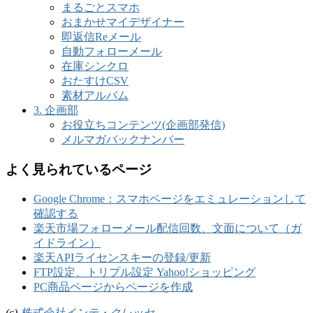
まるごとスマホ
おまかせマイデザイナー
即返信Reメール
自動フォローメール
在庫シンクロ
おたすけCSV
素材アルバム
3. 企画部
お役立ちコンテンツ(企画部発信)
メルマガバックナンバー
よく見られているページ
Google Chrome：スマホページをエミュレーションして
確認する
楽天市場フォローメール配信回数、文面について（ガ
イドライン）
楽天APIライセンスキーの登録/更新
FTP設定、トリプル設定 Yahoo!ショッピング
PC商品ページからページを作成
(c)
株式会社インテ・クレッセ