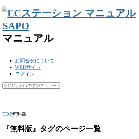
マニュアル
お問合せについて
WEBサイト
ログイン
SKU
楽天ペイ
API
キャッシュ
マスク
休業日
未更新
TOP
無料版
『無料版』タグのページ一覧